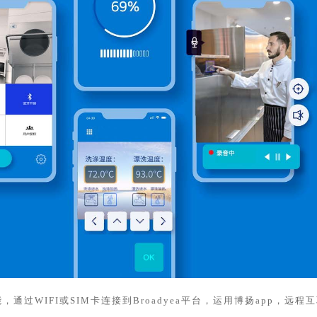
，通过WIFI或SIM卡连接到Broadyea平台，运用博扬app，