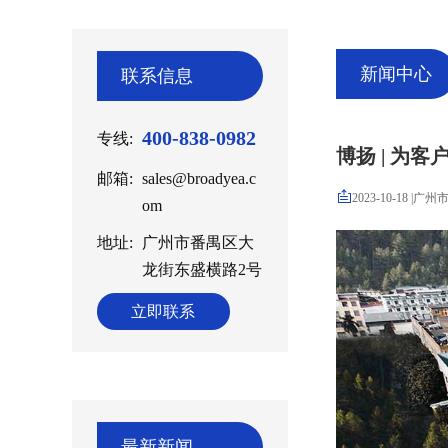
新闻中心
联系信息
400-838-0982
专线:
博扬 | 为
邮箱:
sales@broadyea.c
2023-10-18
|
广州
om
地址:
广州市番禺区大
龙街东盛横路2号
立即联系
最新新闻