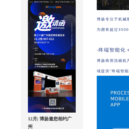
博扬专注于机械
为拥有超过350
终端智能化
-
博扬商用洗碗机
域提供"终端智
12月| 博扬邀您相约广
州