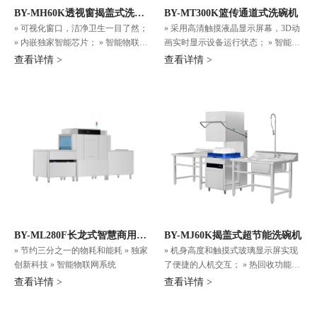
BY-MH60K透视窗揭盖式洗碗
BY-MT300K篮传通道式洗碗机
» 可视化窗口，洁净卫生一目了然；
» 采用高清触摸液晶显示屏幕，3D动
机
» 内嵌独家智能芯片； » 智能物联网
画实时显示设备运行状态； » 智能物
系统。
联网系统，轻松掌握运营数据、机器
查看详情 >
查看详情 >
健康、服务保养。
BY-ML280F长龙式智慧商用厨
BY-MJ60K揭盖式超节能洗碗机
» 节约三分之一的物耗和能耗 » 独家
» 机身高度和触摸式玻璃显示屏实现
房洗碗机
创新科技 » 智能物联网系统
了便捷的人机交互； » 热回收功能节
省电能并改善室内温度； » 智能物联
查看详情 >
查看详情 >
网系统，轻松掌握运营数据、机器健
康、服务保养。