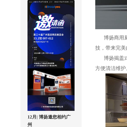
博扬商用厨房
技，带来完美
博扬揭盖式洗
方便清洁维护。
12月| 博扬邀您相约广
州