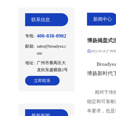
新闻中心
联系信息
400-838-0982
专线:
博扬揭盖式
邮箱:
sales@broadyea.c
2022-03-18
|
广州
om
地址:
广州市番禺区大
Broa
龙街东盛横路2号
博扬新时代
立即联系
相对于传统的
稳定和可靠耐
本要求，也是
最新新闻